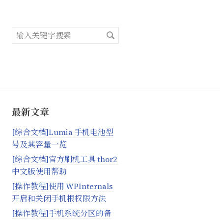
搜
索
关
键
字
最新文章
[综合文档]Lumia
手机电池型
号及其容量一览
[综合文档]官方刷机工具
thor2
中文版使用帮助
[操作教程]使用
WPInternals
开启和关闭手机根权限方法
[操作教程]手机系统分区的备