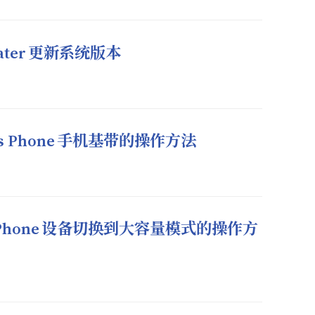
ter
更新系统版本
 Phone
手机基带的操作方法
Phone
设备切换到大容量模式的操作方