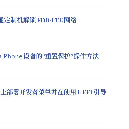
联通定制机解锁
FDD-LTE
网络
 Phone
设备的“重置保护”操作方法
卡上部署开发者菜单并在使用
UEFI
引导